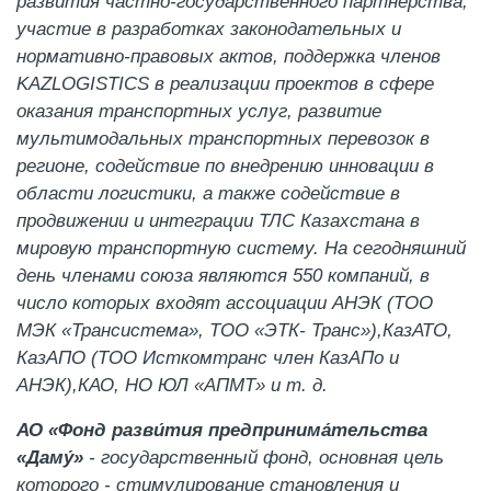
развития частно-государственного партнерства,
участие в разработках законодательных и
нормативно-правовых актов, поддержка членов
KAZLOGISTICS в реализации проектов в сфере
оказания транспортных услуг, развитие
мультимодальных транспортных перевозок в
регионе, содействие по внедрению инновации в
области логистики, а также содействие в
продвижении и интеграции ТЛС Казахстана в
мировую транспортную систему. На сегодняшний
день членами союза являются 550 компаний, в
число которых входят ассоциации АНЭК (ТОО
МЭК «Трансистема», ТОО «ЭТК- Транс»),КазАТО,
КазАПО (ТОО Исткомтранс член КазАПо и
АНЭК),КАО, НО ЮЛ «АПМТ» и т. д.
АО «Фонд разви́тия предпринима́тельства
«Даму́»
- государственный фонд, основная цель
которого - стимулирование становления и