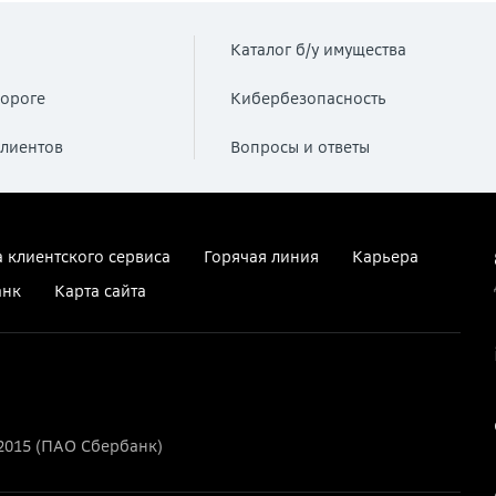
Каталог б/у имущества
ороге
Кибербезопасность
лиентов
Вопросы и ответы
 клиентского сервиса
Горячая линия
Карьера
анк
Карта сайта
2015 (ПАО Сбербанк)