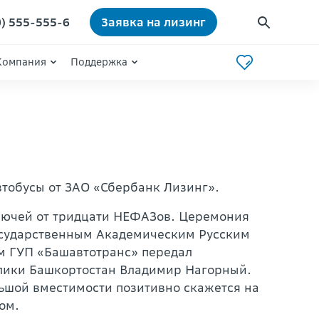
0) 555-555-6
Заявка на лизинг
Компания
Поддержка
тобусы от ЗАО «Сбербанк Лизинг».
ключей от тридцати НЕФАЗов. Церемония
Государственным Академическим Русским
м ГУП «Башавтотранс» передал
лики Башкортостан Владимир Нагорный.
льшой вместимости позитивно скажется на
ом.