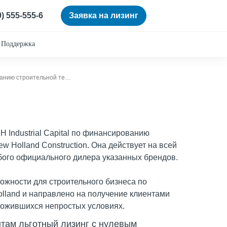
0) 555-555-6
Заявка на лизинг
Поддержка
«Сбербанк Лизинг» стал участником партнёрской программы CNH Industrial Capital по финансированию строительной техники
 Industrial Capital по финансированию
w Holland Construction. Она действует на всей
бого официального дилера указанных брендов.
жности для строительного бизнеса по
land и направлено на получение клиентами
ложившихся непростых условиях.
там льготный лизинг с нулевым