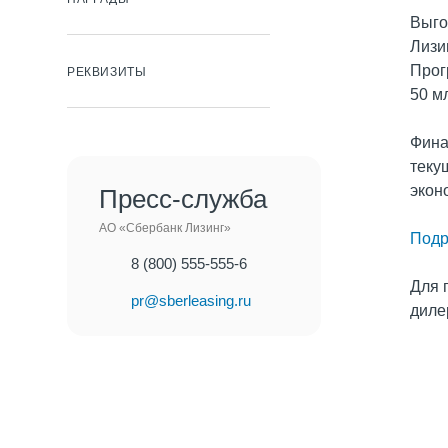
Выго
Лизи
Прог
РЕКВИЗИТЫ
50 м
Фина
теку
экон
Пресс-служба
АО «Сбербанк Лизинг»
Подр
8 (800) 555-555-6
Для 
pr@sberleasing.ru
диле