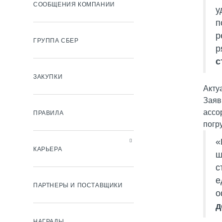
СООБЩЕНИЯ КОМПАНИИ
у
п
р
ГРУППА СБЕР
р
с
ЗАКУПКИ
Акту
Заяв
ассо
ПРАВИЛА
погр
«
КАРЬЕРА
ш
с
е
ПАРТНЕРЫ И ПОСТАВЩИКИ
о
д
НАГРАДЫ