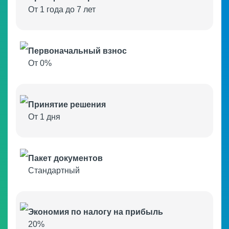
От 1 года до 7 лет
Первоначальный взнос
От 0%
Принятие решения
Речные и морские суда
От 1 дня
Пакет документов
Стандартный
Экономия по налогу на прибыль
20%