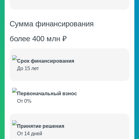
Модульные котельные и очистные
Сумма финансирования
более 400 млн ₽
Срок финансирования
До 15 лет
Первоначальный взнос
Медицинское оборудование
От 0%
Принятие решения
От 14 дней