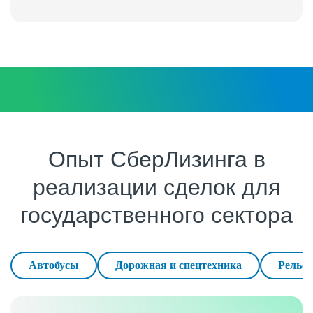
Опыт СберЛизинга в
реализации сделок для
государственного сектора
Автобусы
Дорожная и спецтехника
Рельсо