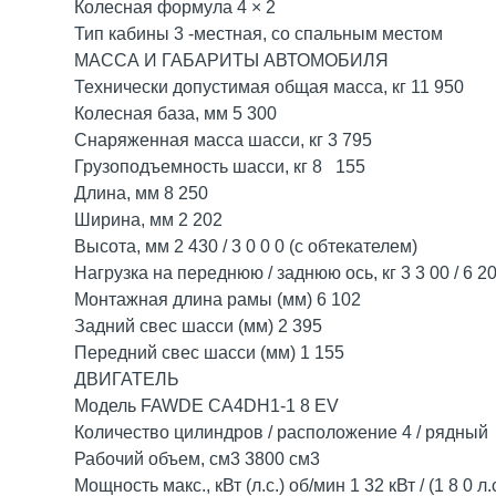
Колесная формула 4 × 2
Тип кабины 3 -местная, со спальным местом
МАССА И ГАБАРИТЫ АВТОМОБИЛЯ
Технически допустимая общая масса, кг 11 950
Колесная база, мм 5 300
Снаряженная масса шасси, кг 3 795
Грузоподъемность шасси, кг 8 155
Длина, мм 8 250
Ширина, мм 2 202
Высота, мм 2 430 / 3 0 0 0 (c обтекателем)
Нагрузка на переднюю / заднюю ось, кг 3 3 00 / 6 2
Монтажная длина рамы (мм) 6 102
Задний свес шасси (мм) 2 395
Передний свес шасси (мм) 1 155
ДВИГАТЕЛЬ
Модель FAWDE CA4DH1-1 8 EV
Количество цилиндров / расположение 4 / рядный
Рабочий объем, см3 3800 см3
Мощность макс., кВт (л.с.) об/мин 1 32 кВт / (1 8 0 л.с