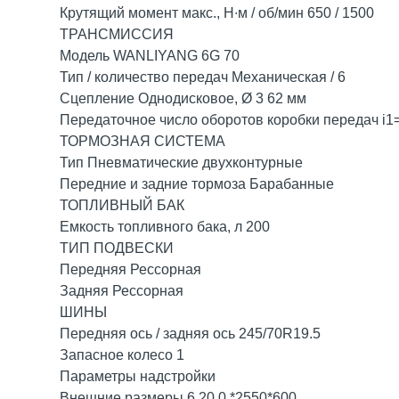
Крутящий момент макс., Н∙м / об/мин 650 / 1500
ТРАНСМИССИЯ
Модель WANLIYANG 6G 70
Тип / количество передач Механическая / 6
Сцепление Однодисковое, Ø 3 62 мм
Передаточное число оборотов коробки передач i1=6.
ТОРМОЗНАЯ СИСТЕМА
Тип Пневматические двухконтурные
Передние и задние тормоза Барабанные
ТОПЛИВНЫЙ БАК
Емкость топливного бака, л 200
ТИП ПОДВЕСКИ
Передняя Рессорная
Задняя Рессорная
ШИНЫ
Передняя ось / задняя ось 245/70R19.5
Запасное колесо 1
Параметры надстройки
Внешние размеры 6 20 0 *2550*600