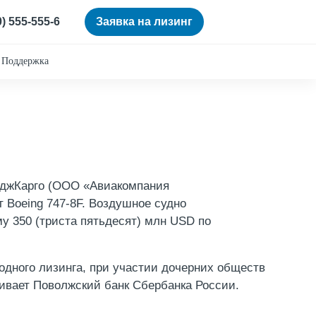
0) 555-555-6
Заявка на лизинг
Поддержка
иджКарго (ООО «Авиакомпания
 Boeing 747-8F. Воздушное судно
му 350 (триста пятьдесят) млн USD по
дного лизинга, при участии дочерних обществ
чивает Поволжский банк Сбербанка России.