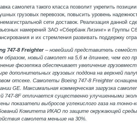
авка самолета такого класса позволит укрепить позици
ушных грузовых перевозок, повысить уровень надежнос
немагистральной сети доставок. Реализация данной сд
рьезных намерений ЗАО «Сбербанк Лизинг» и Группы Сб
нсирования и их стремления развивать поддержку отра
ng 747-8 Freighter
– новейший представитель семейства
м образом, новый самолет на 5,6 м длиннее, чем его пр
нение фюзеляжа обеспечивает увеличение грузовмест
ре дополнительных грузовых поддона на верхней палу
овом отсеке. Самолеты Boeing 747-8 Freighter оснаще
ании GE. Максимальная коммерческая загрузка самоле
й 747-8F отличается существенно улучшенными эколо
ены показатели выбросов углекислого газа на тонно-
ований Комитета ИКАО по защите окружающей среды 
ействия самолета меньше на 30%.