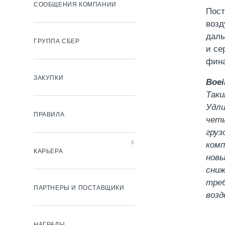
СООБЩЕНИЯ КОМПАНИИ
Пост
возд
даль
ГРУППА СБЕР
и се
фина
ЗАКУПКИ
Boei
Таки
Удли
ПРАВИЛА
четы
груз
комп
КАРЬЕРА
новы
сниж
треб
ПАРТНЕРЫ И ПОСТАВЩИКИ
возд
НАГРАДЫ