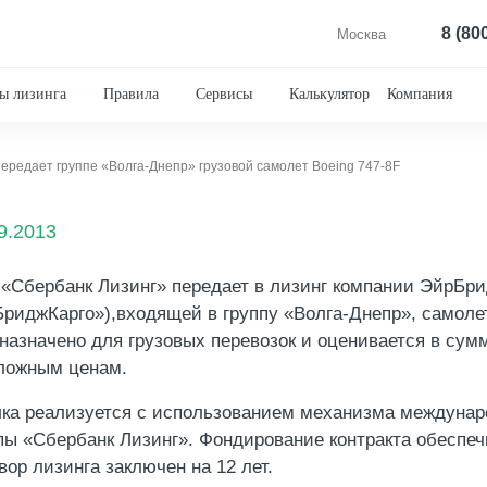
8 (80
Москва
ы лизинга
Правила
Сервисы
Калькулятор
Компания
ередает группе «Волга-Днепр» грузовой самолет Boeing 747-8F
9.2013
«Сбербанк Лизинг» передает в лизинг компании ЭйрБр
риджКарго»),входящей в группу «Волга-Днепр», самолет
назначено для грузовых перевозок и оценивается в сум
ложным ценам.
ка реализуется с использованием механизма междунаро
пы «Сбербанк Лизинг». Фондирование контракта обеспе
вор лизинга заключен на 12 лет.