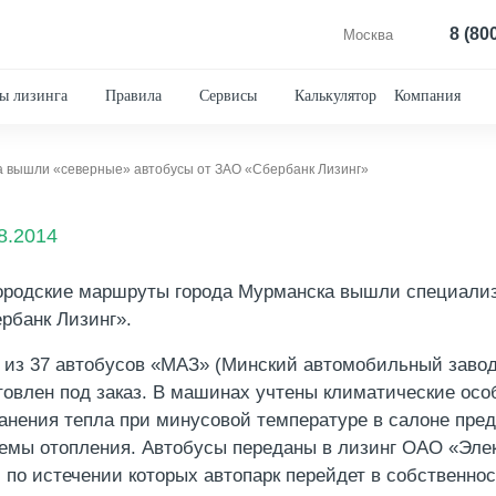
8 (80
Москва
ы лизинга
Правила
Сервисы
Калькулятор
Компания
а вышли «северные» автобусы от ЗАО «Сбербанк Лизинг»
8.2014
ородские маршруты города Мурманска вышли специали
рбанк Лизинг».
 из 37 автобусов «МАЗ» (Минский автомобильный завод
товлен под заказ. В машинах учтены климатические осо
анения тепла при минусовой температуре в салоне пре
емы отопления. Автобусы переданы в лизинг ОАО «Элект
, по истечении которых автопарк перейдет в собственно