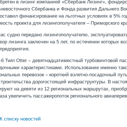
бретен в лизинг компанией «Сбербанк Лизинг», фондир
невосточного Сбербанка и Фонда развития Дальнего Вос
оставил финансирование на льготных условиях в 5% го
мость проекта для лизингополучателя – Приморского кр
ас судно передано лизингополучателю, эксплуатироват
вор лизинга заключен на 5 лет, по истечении которых в
предприятия.
6 Twin Otter – девятнадцатиместный турбовинтовой па
дочными характеристиками. Использование именно тако
ональных перевозок – короткий взлетно-посадочный пут
строительства дорогостоящей инфраструктуры. В насто
ируют на девяти из 12 региональных маршрутах, приобр
раза увеличить пассажиропоток регионального авиаперев
К списку новостей