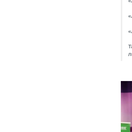
«
«
«
Т
л