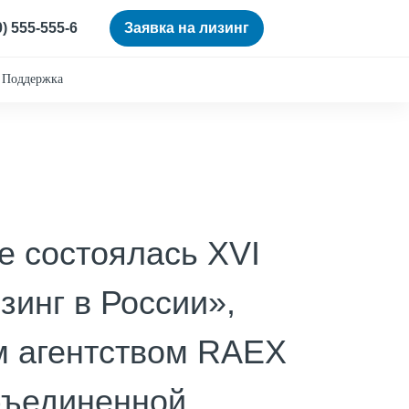
0) 555-555-6
Заявка на лизинг
Поддержка
е состоялась XVI
инг в России»,
м агентством RAEX
бъединенной