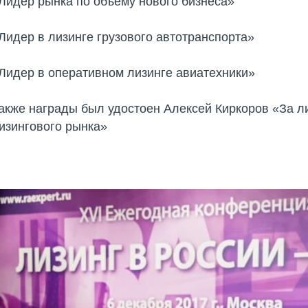
Лидер рынка по объему нового бизнеса»
Лидер в лизинге грузового автотранспорта»
Лидер в оперативном лизинге авиатехники»
акже награды был удостоен Алексей Киркоров «За л
изингового рынка»