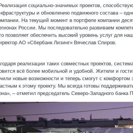
Реализация социально-значимых проектов, способству
нфраструктуры и обновлению подвижного состава – одн
омпании. На текущий момент в портфеле компании деся
егионах России. Мы последовательно развиваем компет
то позволяет обеспечить высокий уровень услуг для на
иректор АО «Сбербанк Лизинг» Вячеслав Спиров.
годаря реализации таких совместных проектов, систем
овится всё более мобильной и удобной. Жители и гост
чили новые возможности и теперь смогут с комфортом 
астным к этому проекту. Мы всегда готовы поддерживат
она», – отметил председатель Северо-Западного банка