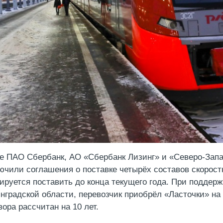
е ПАО Сбербанк, АО «Сбербанк Лизинг» и «Северо-Запа
ючили соглашения о поставке четырёх составов скорост
ируется поставить до конца текущего года. При поддер
нградской области, перевозчик приобрёл «Ласточки» на
вора рассчитан на 10 лет.