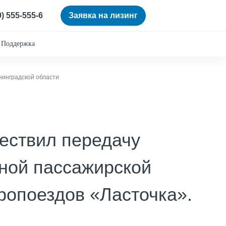
0) 555-555-6
Заявка на лизинг
Поддержка
нинградской области
ествил передачу
ной пассажирской
ропоездов «Ласточка».