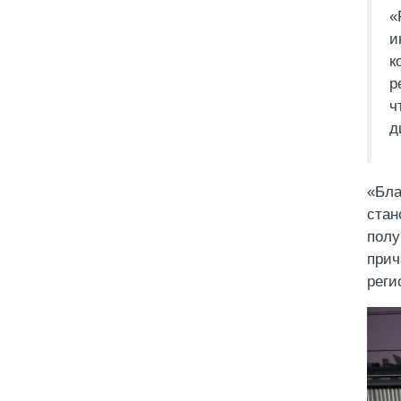
«
и
к
р
ч
д
«Бла
стан
полу
прич
реги