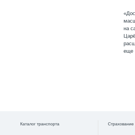
«Дос
масш
на с
Царё
расш
еще 
Каталог транспорта
Страхование