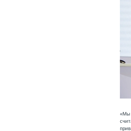
«Мы 
счит
прив