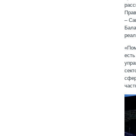
расс
Прав
– Са
Бала
реал
«Пом
есть
упра
сект
сфер
част