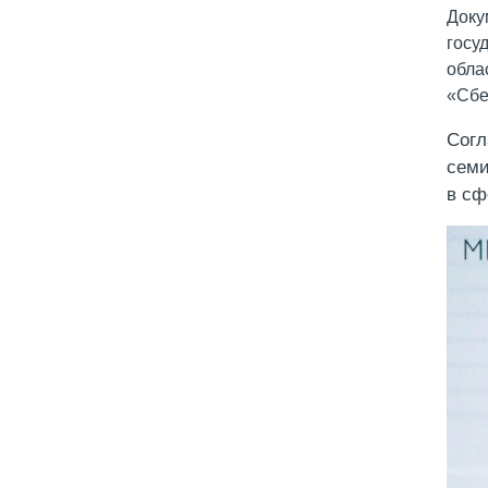
Доку
госу
обла
«Сбе
Согл
семи
в сф