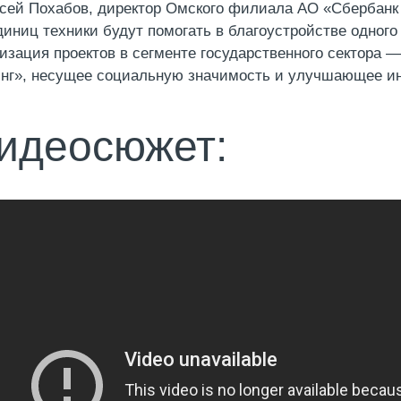
сей Похабов, директор Омского филиала АО «Сбербанк 
диниц техники будут помогать в благоустройстве одного
изация проектов в сегменте государственного сектора 
нг», несущее социальную значимость и улучшающее ин
идеосюжет: