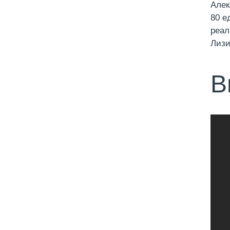
Алек
80 е
реал
Лизи
В