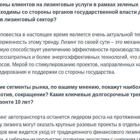
оны клиентов на лизинговые услуги в рамках зеленых
ходимы со стороны органов государственной власти 
в лизинговый сектор?
повестка в настоящее время является очень актуальной те
ерженность этому тренду. Лизинг по своей сути – это меха
мую способствует увеличению эффективности производства.
рсозатратных и более энергоэффективных технологий, что 
рсов. Мерой по стимулированию проектов, направленных на
идирования и поддержки со стороны государства.
кие сегменты рынка, по вашему мнению, покажут наибол
отив, сокращение? Какие ключевые долгосрочные тре
зонте 10 лет?
зинг автотранспорта останется лидером роста на протяжени
у лизинга могут оказать крупные разовые проекты в отдель
дов мне видится уход от традиционного финансового лизинг
ги, к гибридным продуктам; развитие экосистем с широким 