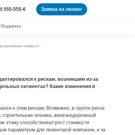
0) 555-555-6
Заявка на лизинг
Поддержка
Генеральный директор АО «Сбербанк Лизинг» Вячеслав Спиров о текущей ситуации и перспективах различных сегментов лизингового рынка
даптировался к рискам, возникшим из-за
дельных сегментах? Какие изменения в
вался к этим рискам. Возможно, в группе риска
т, строительная техника, железнодорожный
ом этому способствовал рост стоимости
ым параметром для лизинговой компании, и за