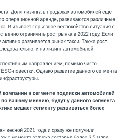
оста. Доля лизинга в продажах автомобилей еще
 по операционной аренде, развиваются различные
ка. Вызывает серьезное беспокойство ситуация с
ственно ограничить рост рынка в 2022 году. Если
 активно развивается рынок такси. Также рост
следовательно, и на лизинг автомобилей.
ерспективным направлением, помимо чисто
 ESG-повестки. Однако развитие данного сегмента
й инфраструктуры.
й компании в сегменте подписки автомобилей
 по вашему мнению, будут у данного сегмента
актике мешает сегменту развиваться более
» весной 2021 года и сразу же получили
аж с момента запуска составил более 2,5 млрд