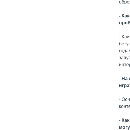
обре
- Ка
проб
- Кл
безу
года
запу
инте
- На
игра
- Ос
конт
- Ка
могу