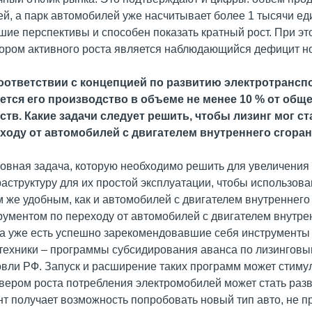
ей, а парк автомобилей уже насчитывает более 1 тысячи ед
шие перспективы и способен показать кратный рост. При 
ором активного роста является наблюдающийся дефицит н
соответствии с концепцией по развитию электротранспо
ется его производство в объеме не менее 10 % от об
ств. Какие задачи следует решить, чтобы лизинг мог 
ходу от автомобилей с двигателем внутреннего сгора
новная задача, которую необходимо решить для увеличения
аструктуру для их простой эксплуатации, чтобы использов
м же удобным, как и автомобилей с двигателем внутреннего 
рументом по переходу от автомобилей с двигателем внутрен
а уже есть успешно зарекомендовавшие себя инструменты 
техники – программы субсидирования аванса по лизингов
овли РФ. Запуск и расширение таких программ может стиму
вером роста потребления электромобилей может стать разви
нт получает возможность попробовать новый тип авто, не п