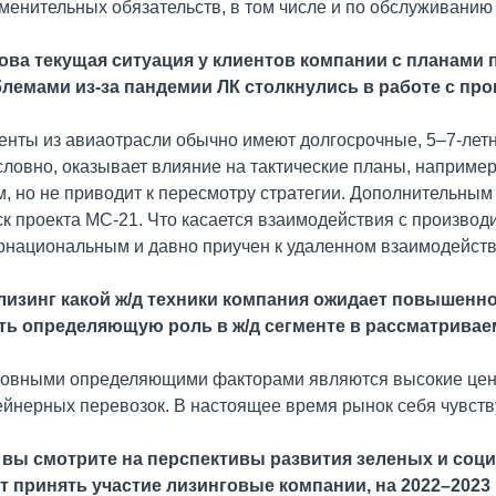
менительных обязательств, в том числе и по обслуживанию
кова текущая ситуация у клиентов компании с планами
лемами из-за пандемии ЛК столкнулись в работе с пр
иенты из авиаотрасли обычно имеют долгосрочные, 5–7-лет
словно, оказывает влияние на тактические планы, например
м, но не приводит к пересмотру стратегии. Дополнительным
ск проекта МС-21. Что касается взаимодействия с производ
рнациональным и давно приучен к удаленном взаимодейств
 лизинг какой ж/д техники компания ожидает повышенно
ть определяющую роль в ж/д сегменте в рассматрива
новными определяющими факторами являются высокие цены н
ейнерных перевозок. В настоящее время рынок себя чувств
к вы смотрите на перспективы развития зеленых и со
т принять участие лизинговые компании, на 2022–2023