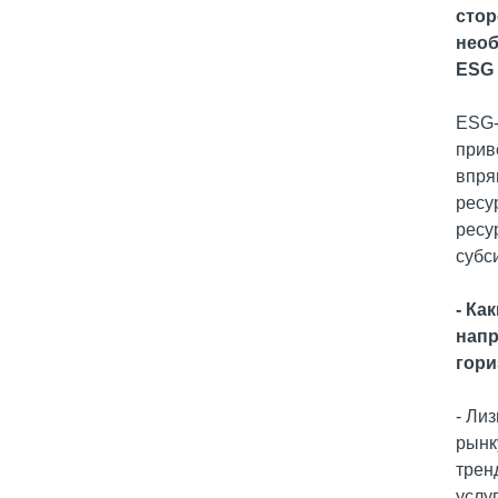
стор
необ
ESG 
ESG-
прив
впря
ресу
ресу
субс
- Ка
напр
гори
- Ли
рынк
трен
услу