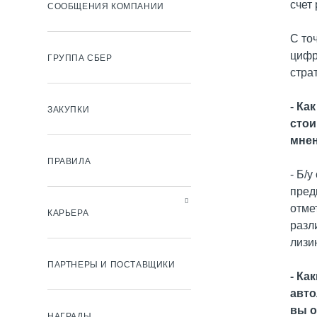
счет
СООБЩЕНИЯ КОМПАНИИ
С то
цифр
ГРУППА СБЕР
стра
- Ка
ЗАКУПКИ
стои
мнен
ПРАВИЛА
- Б/
пред
отме
КАРЬЕРА
разл
лизи
ПАРТНЕРЫ И ПОСТАВЩИКИ
- Ка
авто
вы о
НАГРАДЫ