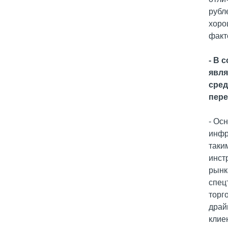
рубл
хоро
факт
- В 
явля
сред
пере
- Ос
инфр
таки
инст
рынк
спец
торг
драй
клие