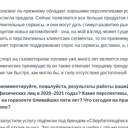
толизинг по-прежнему обладает хорошими перспективами р
остигла предела. Сейчас появляется все больше продуктов
лнительные сервисы, и они могут дать стимул развитию рын
цитом новых автомобилей - она, на мой взгляд, может суще
рить о перспективных клиентских сегментах, то по-прежнему
рнет торговли поддерживает спрос на сервисы доставки, а, 
спорт на газомоторном топливе уже много лет является п
омических преимуществ он также отвечает текущему тренду
 не так быстро, как могло бы, в силу отсутствия достаточно
окомментируйте, пожалуйста, результаты работы ваше
физических лиц в 2020–2021 годах? Какие перспективы,
 на горизонте ближайших пяти лет? Что сегодня на пр
вно?
 запустили услугу подписки под брендом «СберАвтоподписка
чный отклик рынка. Это подтверждают и цифры: объем прод