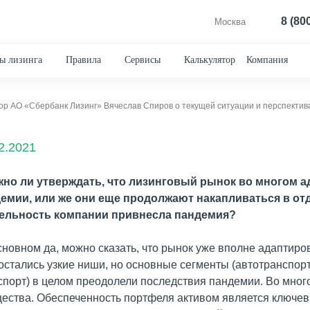
8 (80
Москва
ы лизинга
Правила
Сервисы
Калькулятор
Компания
2.2021
жно ли утверждать, что лизинговый рынок во многом а
емии, или же они еще продолжают накапливаться в от
ельность компании привнесла пандемия?
основном да, можно сказать, что рынок уже вполне адаптиро
остались узкие ниши, но основные сегменты (автотранспор
спорт) в целом преодолели последствия пандемии. Во мног
ества. Обеспеченность портфеля активом является ключев