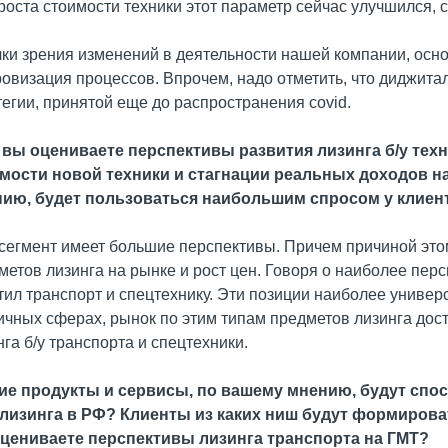
 роста стоимости техники этот параметр сейчас улучшился,
чки зрения изменений в деятельности нашей компании, ос
овизация процессов. Впрочем, надо отметить, что диджита
тегии, принятой еще до распространения сovid.
к вы оцениваете перспективы развития лизинга б/у тех
мости новой техники и стагнации реальных доходов на
ию, будет пользоваться наибольшим спросом у клиен
у сегмент имеет большие перспективы. Причем причиной эт
метов лизинга на рынке и рост цен. Говоря о наиболее перс
тил транспорт и спецтехнику. Эти позиции наиболее универ
ичных сферах, рынок по этим типам предметов лизинга дос
нга б/у транспорта и спецтехники.
кие продукты и сервисы, по вашему мнению, будут сп
лизинга в РФ? Клиенты из каких ниш будут формирова
цениваете перспективы лизинга транспорта на ГМТ?