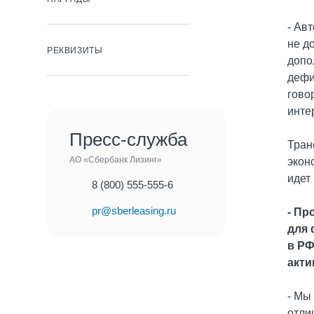
- Ав
не д
РЕКВИЗИТЫ
допо
дефи
гово
инте
Пресс-служба
Тран
АО «Сбербанк Лизинг»
экон
идет
8 (800) 555-555-6
pr@sberleasing.ru
- Пр
для 
в РФ
акти
- Мы
отли