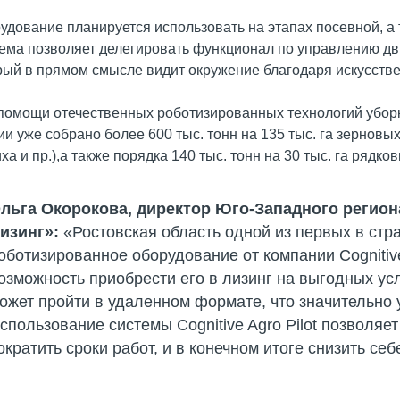
удование планируется использовать на этапах посевной, а 
ема позволяет делегировать функционал по управлению дв
рый в прямом смысле видит окружение благодаря искусственн
помощи отечественных роботизированных технологий уборки
ии уже собрано более 600 тыс. тонн на 135 тыс. га зерновых 
ха и пр.),а также порядка 140 тыс. тонн на 30 тыс. га рядко
льга Окорокова, директор Юго-Западного регио
изинг»:
«Ростовская область одной из первых в стр
оботизированное оборудование от компании Cognitive
озможность приобрести его в лизинг на выгодных ус
ожет пройти в удаленном формате, что значительно 
спользование системы Cognitive Agro Pilot позволяе
ократить сроки работ, и в конечном итоге снизить се