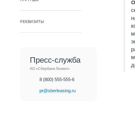
О
с
н
РЕКВИЗИТЫ
к
м
э
р
м
Пресс-служба
д
АО «Сбербанк Лизинг»
8 (800) 555-555-6
pr@sberleasing.ru