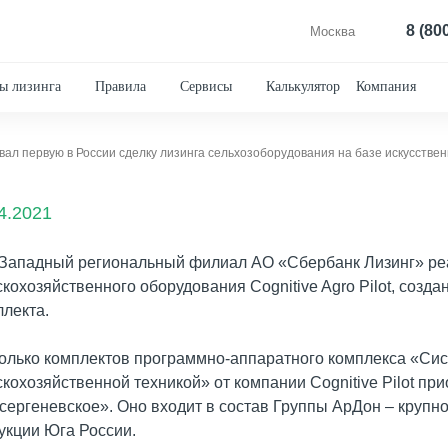
8 (80
Москва
ы лизинга
Правила
Сервисы
Калькулятор
Компания
ал первую в России сделку лизинга сельхозоборудования на базе искусствен
4.2021
Западный региональный филиал АО «Сбербанк Лизинг» реа
скохозяйственного оборудования Cognitive Agro Pilot, созда
ллекта.
олько комплектов программно-аппаратного комплекса «Си
скохозяйственной техникой» от компании Cognitive Pilot 
сергеневское». Оно входит в состав Группы АрДон – крупн
укции Юга России.