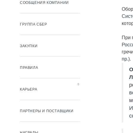
СООБЩЕНИЯ КОМПАНИИ
Обор
Сист
кото
ГРУППА СБЕР
При 
Росс
ЗАКУПКИ
гречи
пр.).
ПРАВИЛА
О
Л
р
КАРЬЕРА
в
м
И
ПАРТНЕРЫ И ПОСТАВЩИКИ
с
НАГРАДЫ