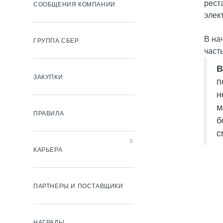
рест
СООБЩЕНИЯ КОМПАНИИ
элек
В на
ГРУППА СБЕР
част
В
ЗАКУПКИ
п
н
м
ПРАВИЛА
б
с
КАРЬЕРА
ПАРТНЕРЫ И ПОСТАВЩИКИ
НАГРАДЫ