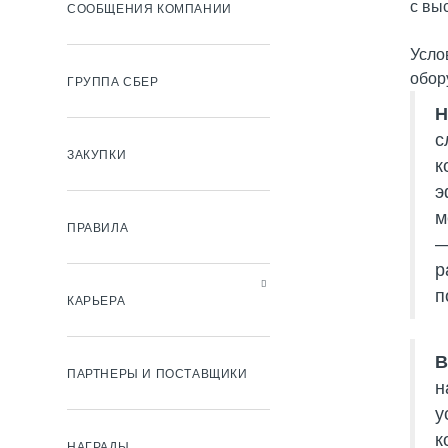
с вы
СООБЩЕНИЯ КОМПАНИИ
Усло
обор
ГРУППА СБЕР
Н
с
ЗАКУПКИ
к
э
м
ПРАВИЛА
—
р
п
КАРЬЕРА
В
ПАРТНЕРЫ И ПОСТАВЩИКИ
н
у
к
НАГРАДЫ