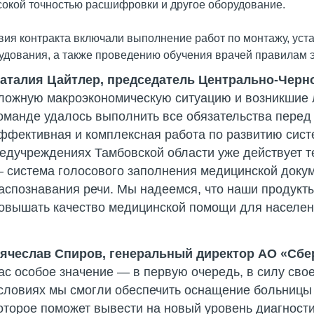
сокой точностью расшифровки и другое оборудование.
вия контракта включали выполнение работ по монтажу, уста
удования, а также проведению обучения врачей правилам 
аталия Цайтлер, председатель Центрально-Черн
ложную макроэкономическую ситуацию и возникшие л
оманде удалось выполнить все обязательства перед
ффективная и комплексная работа по развитию сист
едучреждениях Тамбовской области уже действует 
 система голосового заполнения медицинской доку
аспознавания речи. Мы надеемся, что наши продукт
овышать качество медицинской помощи для населен
ячеслав Спиров, генеральный директор АО «Сбе
ас особое значение — в первую очередь, в силу сво
словиях мы смогли обеспечить оснащение больницы 
оторое поможет вывести на новый уровень диагности