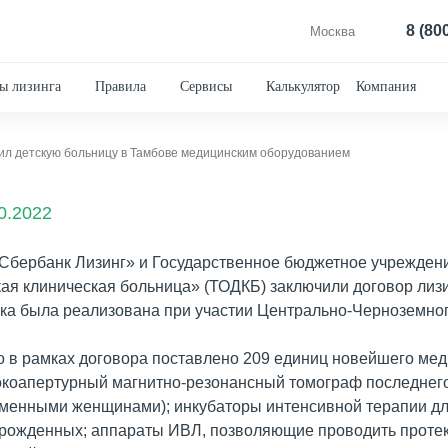
8 (80
Москва
ы лизинга
Правила
Сервисы
Калькулятор
Компания
ил детскую больницу в Тамбове медицинским оборудованием
0.2022
Сбербанк Лизинг» и Государственное бюджетное учрежден
кая клиническая больница» (ТОДКБ) заключили договор лиз
ка была реализована при участии Центрально-Черноземно
о в рамках договора поставлено 209 единиц новейшего мед
коапертурный магнитно-резонансный томограф последнего 
менными женщинами); инкубаторы интенсивной терапии дл
рожденных; аппараты ИВЛ, позволяющие проводить протек