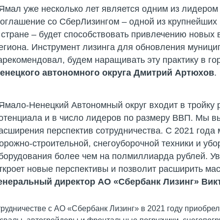
Ямал уже несколько лет является одним из лидером
оглашение со СберЛизингом – одной из крупнейших
 стране – будет способствовать привлечению новых
егиона. Инструмент лизинга для обновления муници
арекомендовал, будем наращивать эту практику в гор
енецкого автономного округа Дмитрий Артюхов
.
Ямало-Ненецкий Автономный округ входит в тройку 
отенциала и в число лидеров по размеру ВВП. Мы вы
асширения перспектив сотрудничества. С 2021 года 
орожно-строительной, снегоуборочной техники и убор
борудования более чем на полмиллиарда рублей. Ув
ткроет новые перспективы и позволит расширить ма
енеральный директор АО «Сбербанк Лизинг» Вик
трудничестве с АО «Сбербанк Лизинг» в 2021 году приобре