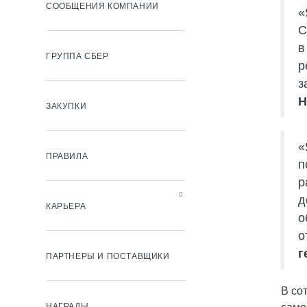
СООБЩЕНИЯ КОМПАНИИ
«
С
в
ГРУППА СБЕР
р
з
Н
ЗАКУПКИ
«
ПРАВИЛА
п
р
д
КАРЬЕРА
о
о
г
ПАРТНЕРЫ И ПОСТАВЩИКИ
В со
НАГРАДЫ