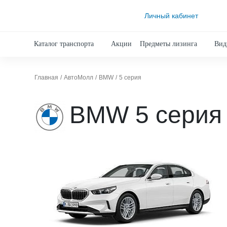
Личный кабинет
Каталог транспорта
Акции
Предметы лизинга
Вид
Главная
АвтоМолл
BMW
5 серия
BMW 5 серия