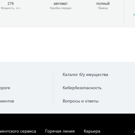
276
автомат
полный
Мощность, л.с.
Коробка передач
Привод
Каталог б/у имущества
ороге
Кибербезопасность
лиентов
Вопросы и ответы
иентского сервиса
Горячая линия
Карьера