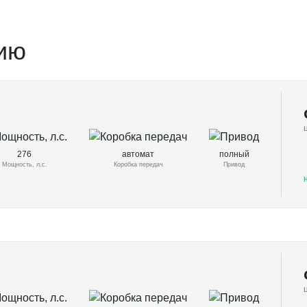
ию
276
автомат
полный
Мощность, л.с.
Коробка передач
Привод