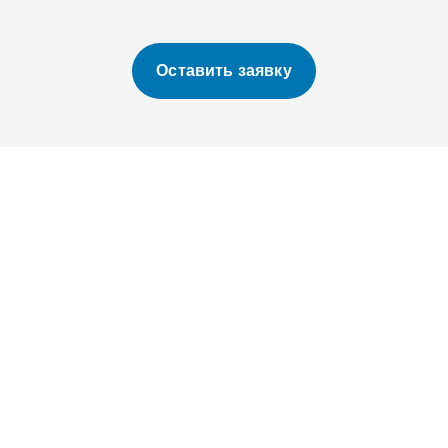
Оставить заявку
X
EXEED VX
EXE
7 мест 2.0Т
Президент 7 мест 2.0Т
Прези
 привод
АТ полный привод
АТ п
7 мест)
(President 7 мест)
(Pres
АННОЕ
В ИЗБРАННОЕ