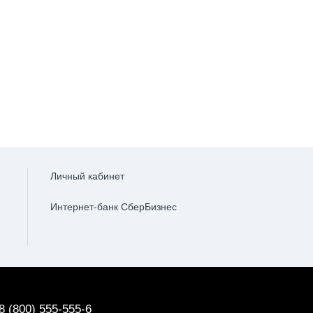
9331.52 ₽
от 57974.19 ₽
в месяц
в месяц
2735384 ₽
до 2672583 ₽
выгода
выгода
Личный кабинет
Интернет-банк СберБизнес
8 (800) 555-555-6