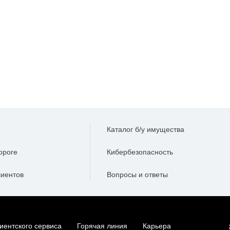
.52 ₽
от 59331.52 ₽
от 5
ц
в месяц
384 ₽
до 2735384 ₽
до 
а
выгода
Каталог б/у имущества
ороге
Кибербезопасность
лиентов
Вопросы и ответы
иентского сервиса
Горячая линия
Карьера