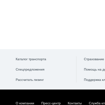
от 76040.21 ₽
от 59331
в месяц
в меся
до 3508464 ₽
до 2735
выгода
выгод
Каталог транспорта
Страхование
Спецпредложения
Помощь на д
Рассчитать лизинг
Поддержка к
О компании
Пресс-центр
Контакты
Служба кл