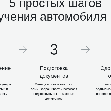
5 простых шагов
учения автомобиля 
3
ение
Подготовка
Одо
документов
о
-центра
Менеджер связывается с
Выно
ами и
вами, запрашивает и помогает
подписыва
аявку
подготовить пакет базовых
вносите 
документов