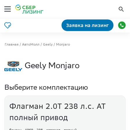
Заявка на лизинг
Главная
АвтоМолл
Geely
Monjaro
Geely Monjaro
Выберите комплектацию
Флагман 2.0Т 238 л.с. АТ
полный привод
бензин
1969
238
автомат
полный