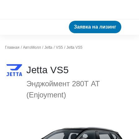
Заявка на лизинг
Главная
АвтоМолл
Jetta
VS5
Jetta VS5
Jetta VS5
Энджоймент 280Т АТ
(Enjoyment)