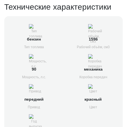
Технические характеристики
бензин
1596
Тип топлива
Рабочий объём, см3
90
механика
Мощность, л.с.
Коробка передач
передний
красный
Привод
Цвет