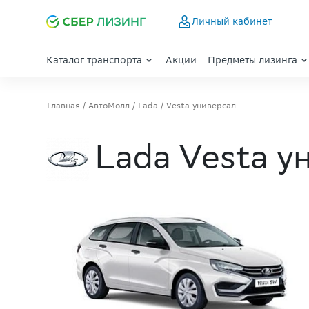
Личный кабинет
Каталог транспорта
Акции
Предметы лизинга
Главная
АвтоМолл
Lada
Vesta универсал
Lada Vesta у