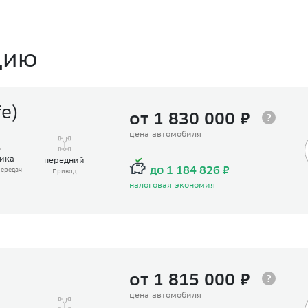
цию
e)
от 1 830 000 ₽
цена автомобиля
ика
передний
до 1 184 826 ₽
ередач
Привод
налоговая экономия
от 1 815 000 ₽
цена автомобиля