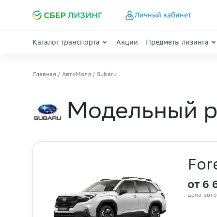
Личный кабинет
Каталог транспорта
Акции
Предметы лизинга
Главная
АвтоМолл
Subaru
Модельный р
For
от 6 
цена авт