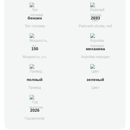
бензин
2693
Тип топлива
Рабочий объём, см3
150
механика
Мощность, л.с.
Коробка передач
полный
зеленый
Привод
Цвет
2026
Год выпуска