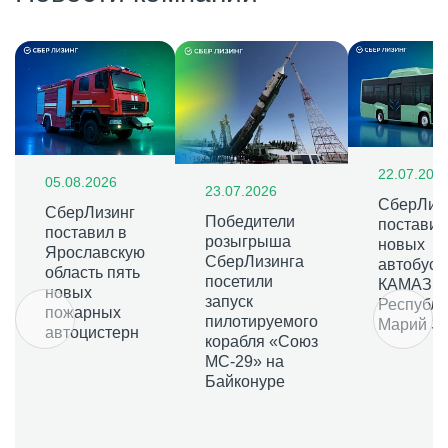
22.07.202
05.08.2026
23.07.2026
СберЛиз
СберЛизинг
Победители
поставит
поставил в
розыгрыша
новых
Ярославскую
СберЛизинга
автобусо
область пять
посетили
КАМАЗ в
новых
запуск
Республи
пожарных
пилотируемого
Марий Э
автоцистерн
корабля «Союз
МС-29» на
Байконуре