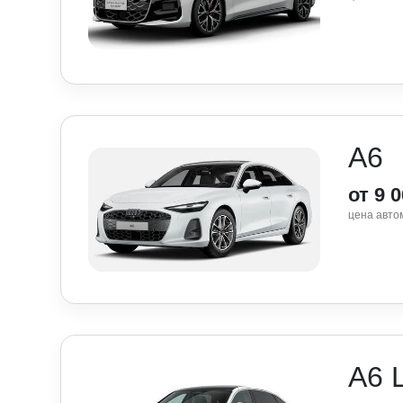
A6
от 9 
цена авто
A6 