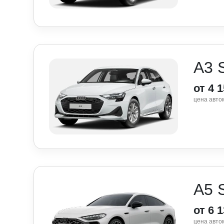
A3 
от 4 
цена авто
A5 
от 6 
цена авто