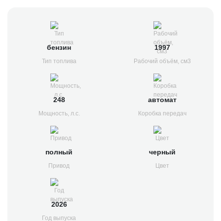
бензин
1997
Тип топлива
Рабочий объём, см3
248
автомат
Мощность, л.с.
Коробка передач
полный
черный
Привод
Цвет
2026
Год выпуска